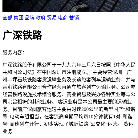
全部
集团
品牌
政府
贸易
电商
营销
广深铁路
服务内容：
广深铁路股份有限公司于一九九六年三月六日按照《中华人民
共和国公司法》在中国深圳市注册成立。 主要经营深圳—广
州—坪石段铁路客货运输业务及长途旅客列车运输业务，并与
香港铁路有限公司合作经营直通车旅客列车运输业务。公司亦
经营铁路设施技术综合服务、商业贸易及兴办各种实业等与公
司宗旨相符的其他业务。 客运业务是本公司最主要的运输业
务。目前广深间旅客运输主要由时速200公里的新型国产“和谐
号”电动车组担当，在客流高峰期平均每10分钟就有1对“和谐
号”高速列车开行，初步实现了城际铁路“公交化”运营。 货运
业务