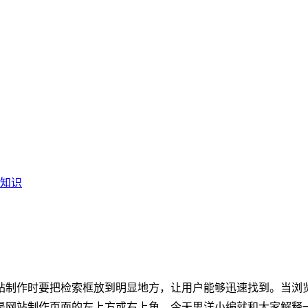
知识
？
站制作时要把检索框放到明显地方，让用户能够迅速找到。当浏
是网站制作页面的左上方或右上角。今天思洋小编就和大家解释