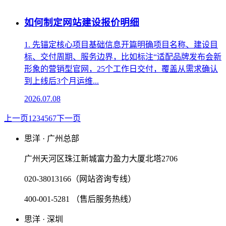
如何制定网站建设报价明细
1. 先锚定核心项目基础信息开篇明确项目名称、建设目
标、交付周期、服务边界，比如标注“适配品牌发布会新
形象的营销型官网，25个工作日交付，覆盖从需求确认
到上线后3个月运维...
2026.07.08
上一页
1
2
3
4
5
6
7
下一页
思洋 · 广州总部
广州天河区珠江新城富力盈力大厦北塔2706
020-38013166（网站咨询专线）
400-001-5281 （售后服务热线）
思洋 · 深圳