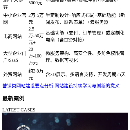
站/个人博
基础模板+域名+虚拟主机+基础维护
5000元
客
中小企业官
2万-5万
半定制设计+响应式布局+基础功能（新
网
元
闻发布、联系表单）+云服务器
2.5
基础功能（支付、订单管理）或定制化
万-50万
电商网站
电商（含ERP对接）
元+
20
大型企业门
微服务架构、高安全性、多角色权限管
万-100
户/SaaS
理、数据可视化
万元
约3.8万
外贸网站
含3D展示、多语言支持，开发周期25天
元
营销类网站建设要点分析
网站建设持续学习与创新的意义
最新案例
LATEST CASES