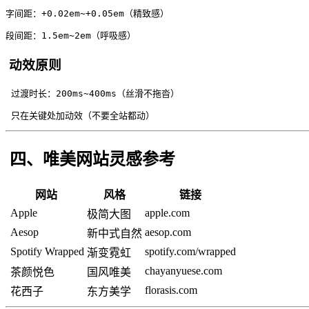
字间距：+0.02em~+0.05em（精致感）
段间距：1.5em~2em（呼吸感）
动效原则
 过渡时长：200ms~400ms（丝滑不拖沓）
 只在关键处加动效（不要全站都动）
四、唯美网站灵感参考
网站
风格
链接
Apple
apple.com
极简大图
Aesop
aesop.com
新中式自然
Spotify Wrapped
spotify.com/wrapped
渐变霓虹
chayanyuese.com
茶颜悦色
国风唯美
florasis.com
花西子
东方美学