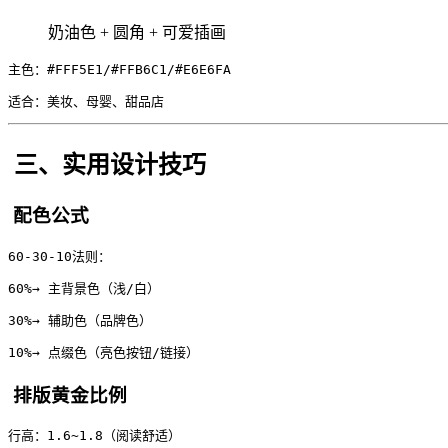
奶油色 + 圆角 + 可爱插画
主色：#FFF5E1/#FFB6C1/#E6E6FA
适合：美妆、母婴、甜品店
三、实用设计技巧
配色公式
60-30-10法则：
60%→ 主背景色（浅/白）
30%→ 辅助色（品牌色）
10%→ 点缀色（亮色按钮/链接）
排版黄金比例
行高：1.6~1.8（阅读舒适）