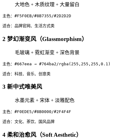
大地色 + 木质纹理 + 大量留白
主色：#F5F0EB/#8B7355/#2D2D2D
适合：品牌官网、生活方式类
2️ 梦幻渐变风（Glassmorphism）
毛玻璃 + 霓虹渐变 + 深色背景
主色：#667eea → #764ba2/rgba(255,255,255,0.1)
适合：科技、音乐、创意类
3️ 新中式唯美风
水墨元素 + 宋体 + 淡雅配色
主色：#F0EDE5/#8B0000/#2F4F4F
适合：文化、茶饮、国风品牌
4️ 柔和治愈风（Soft Aesthetic）