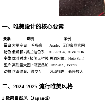
一、唯美设计的核心要素
要素
说明
示例
留白
大量空白，呼吸感
Apple、无印良品官网
配色
低饱和 / 莫兰迪色系
#E8D5C4、#B8C5D6
字体
优雅衬线 / 极简无衬线
思源宋体、Noto Serif
图片
高质量大图 / 渐变叠加
Unsplash、Pexels
动效
丝滑过渡、微交互
滚动视差、悬停放大
二、2024-2025 流行唯美风格
1️ 极简自然风（Japandi）