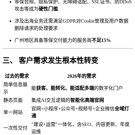
等保合规、隐私保护、无障碍适配、SSL证书、防DDoS
攻击等成为
硬性门槛
涉及出海业务还需满足GDPR对Cookie管理及用户数据
删除请求的处理要求
广州地区具备等保交付能力的服务商
不足15%
三、 客户需求发生根本性转变
过去的需求
2026年的需求
简单信息展
能
获客、能转化、能适配多端
的数字化门户
示
静态页面
集成AI交互逻辑的
智能化高端官网
官网+小程序+公众号+视频号+企业微信
全域打
单一网站
通
"建设+运营"一体化，含SEO、内容更新、年度
一次性交付
运维