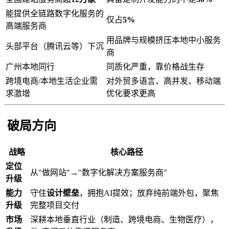
能提供全链路数字化服务的
仅占
5%
高端服务商
用品牌与规模挤压本地中小服务
头部平台（腾讯云等）下沉
商
广州本地同行
同质化严重，靠价格战生存
跨境电商/本地生活企业需
对外贸多语言、高并发、移动端
求激增
优化要求更高
破局方向
战略
核心路径
定位
从"做网站"→"数字化解决方案服务商"
升级
能力
守住
设计壁垒
，拥抱AI提效；放弃纯前端外包，聚焦
升级
完整项目交付
市场
深耕本地垂直行业（制造、跨境电商、生物医疗），