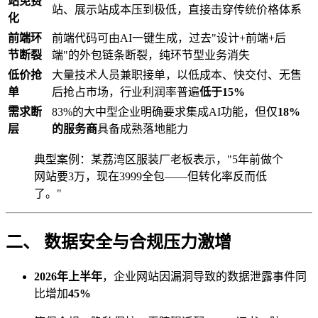
站免费
站、展示站成本压到极低，直接击穿传统价格体系
化
前端环
前端代码可由AI一键生成，过去"设计+前端+后
节断裂
端"的外包链条断裂，纯环节型业务消失
低价抢
大量技术人员兼职接单，以低成本、快交付、无售
单
后抢占市场，行业利润率普遍
低于15%
需求断
83%的大中型企业明确要求集成AI功能，但仅
18%
层
的服务商
具备成熟落地能力
典型案例：某荔湾区服装厂老板表示，"5年前做个
网站要3万，现在3999全包——但转化率反而低
了。"
二、 数据安全与合规压力激增
2026年上半年
，企业网站因漏洞导致的数据泄露事件同
比增加
45%