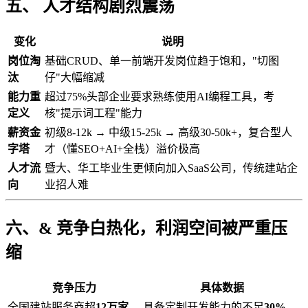
五、 人才结构剧烈震荡
变化
说明
岗位淘
基础CRUD、单一前端开发岗位趋于饱和，"切图
汰
仔"大幅缩减
能力重
超过75%头部企业要求熟练使用AI编程工具，考
定义
核"提示词工程"能力
薪资金
初级8-12k → 中级15-25k → 高级30-50k+，复合型人
字塔
才（懂SEO+AI+全栈）溢价极高
人才流
暨大、华工毕业生更倾向加入SaaS公司，传统建站企
向
业招人难
六、& 竞争白热化，利润空间被严重压
缩
竞争压力
具体数据
全国建站服务商超
12万家
具备定制开发能力的不足
30%