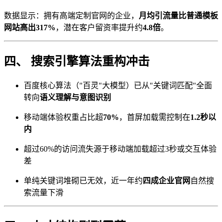
数据显示：拥有高端定制官网的企业，
月均引流量比普通模板
网站高出317%
，潜在客户留资率提升约
4.8倍
。
四、 搜索引擎算法重构冲击
百度核心算法（"百灵"大模型）已从"关键词匹配"全面
转向
语义理解与意图识别
移动端体验权重占比超
70%
，首屏加载需控制在
1.2秒以
内
超过60%的访问流失源于移动端加载超过3秒或交互体验
差
单纯关键词堆砌已无效，近一年约
四成企业官网
自然搜
索流量下滑