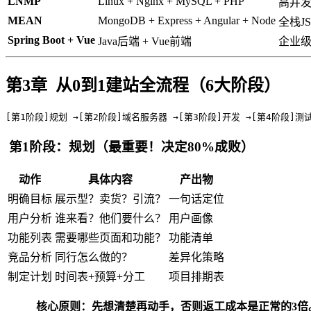
LNMP
Linux + Nginx + MySQL + PHP
高并
MEAN
MongoDB + Express + Angular + Node
全栈J
Spring Boot + Vue
Java后端 + Vue前端
企业
第3章 从0到1建站全流程（6大阶段）
[第1阶段]规划 →[第2阶段]域名服务器 →[第3阶段]开发 →[第4阶段]测试
第1阶段：规划（最重要！决定80%成败）
动作
具体内容
产出物
明确目标
展示型？卖货？引流？
一句话定位
用户分析
谁来看？他们要什么？
用户画像
功能列表
需要哪些页面和功能？
功能清单
竞品分析
同行怎么做的？
差异化策略
制定计划
时间表+预算+分工
项目排期表
核心原则：先想清楚再动手，否则返工成本是正常的3倍