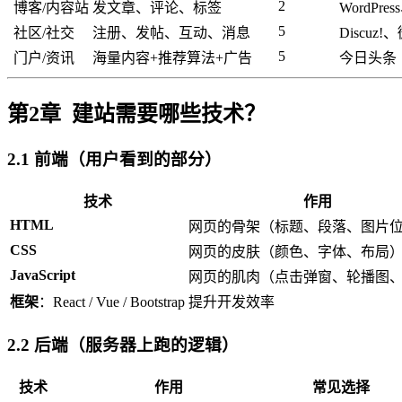
2
博客/内容站
发文章、评论、标签
WordPres
5
社区/社交
注册、发帖、互动、消息
Discuz!
5
门户/资讯
海量内容+推荐算法+广告
今日头条
第2章 建站需要哪些技术？
2.1 前端（用户看到的部分）
技术
作用
HTML
网页的骨架（标题、段落、图片
CSS
网页的皮肤（颜色、字体、布局
JavaScript
网页的肌肉（点击弹窗、轮播图
框架
：React / Vue / Bootstrap
提升开发效率
2.2 后端（服务器上跑的逻辑）
技术
作用
常见选择