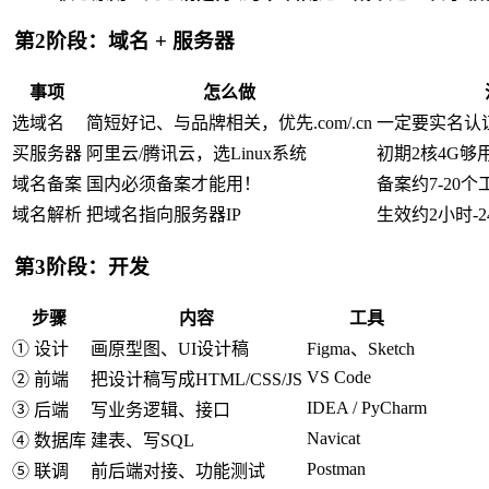
第2阶段：域名 + 服务器
事项
怎么做
选域名
简短好记、与品牌相关，优先.com/.cn
一定要实名认
买服务器
阿里云/腾讯云，选Linux系统
初期2核4G够用
域名备案
国内必须备案才能用！
备案约7-20个
域名解析
把域名指向服务器IP
生效约2小时-2
第3阶段：开发
步骤
内容
工具
① 设计
画原型图、UI设计稿
Figma、Sketch
VS Code
② 前端
把设计稿写成HTML/CSS/JS
IDEA / PyCharm
③ 后端
写业务逻辑、接口
Navicat
④ 数据库
建表、写SQL
Postman
⑤ 联调
前后端对接、功能测试