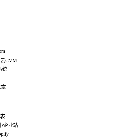
com
云CVM
研系统
文章
表
小企业站
ify