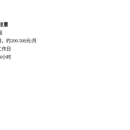
注意
证
，约200-500元/月
工作日
4小时