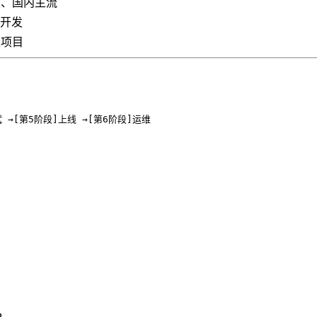
发、国内主流
S开发
级项目
 →[第5阶段]上线 →[第6阶段]运维
。