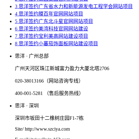
3 思洋签约广东省水力和新能源发电工程学会网站项目
4 思洋签约膜百年官网网站项目
5 思洋签约广东北斗星官网网站项目
6 思洋签约美湾科技官网网站建设
7 思洋签约宝利美高网站建设项目
8 思洋签约小蕃茄饰面板网站建设项目
思洋 · 广州总部
广州天河区珠江新城富力盈力大厦北塔2706
020-38013166（网站咨询专线）
400-001-5281 （售后服务热线）
思洋 · 深圳
深圳市坂田十二橡树庄园F1-7栋
Site/ http://www.szciya.com