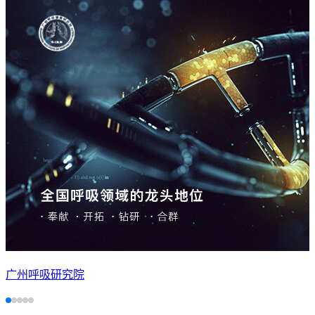
广州呼吸研究院