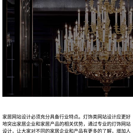
家居网站设计必须充分具备行业特点。灯饰类网站设计应更好
地突出家居企业和家居产品的相关优势，通过专业的灯饰网站
设计，让大家对不同的家居企业和产品有更多的了解，增加人