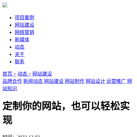
项目案例
网站建设
网络营销
新媒体
动态
关于
联系
首页 >
动态 >
网站建设
品牌合作
新闻动态
网站建设
网站制作
网站设计
运营推广
网
站知识
定制你的网站，也可以轻松实
现