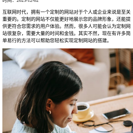
时间：2023-12-02
互联网时代，拥有一个定制的网站对于个人或企业来说是至关
重要的。定制的网站不仅能更好地展示您的品牌形象，还能提
供更符合您需求的用户体验。然而，很多人可能会认为定制网
站很复杂，需要大量的时间和金钱。其实不然，现在有许多简
单易行的方法可以帮助您轻松实现定制网站的搭建。