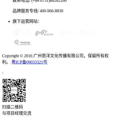
联系电话/ (+86 0731)88282200
品牌服务专线/ 400-966-8830
旗下运营网站：
Copyright © 2016 广州思洋文化传播有限公司，保留所有权
利。
粤ICP备09033321号
扫描二维码
与项目经理交流