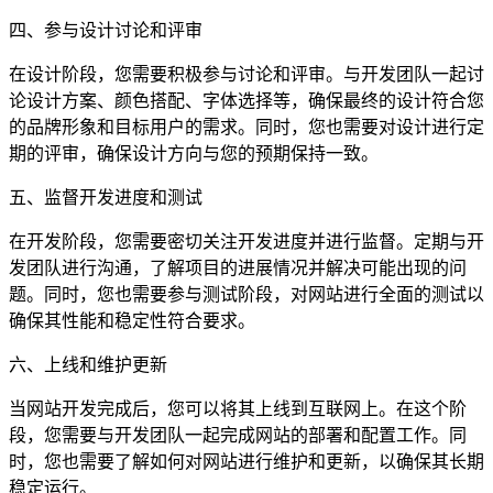
四、参与设计讨论和评审
在设计阶段，您需要积极参与讨论和评审。与开发团队一起讨
论设计方案、颜色搭配、字体选择等，确保最终的设计符合您
的品牌形象和目标用户的需求。同时，您也需要对设计进行定
期的评审，确保设计方向与您的预期保持一致。
五、监督开发进度和测试
在开发阶段，您需要密切关注开发进度并进行监督。定期与开
发团队进行沟通，了解项目的进展情况并解决可能出现的问
题。同时，您也需要参与测试阶段，对网站进行全面的测试以
确保其性能和稳定性符合要求。
六、上线和维护更新
当网站开发完成后，您可以将其上线到互联网上。在这个阶
段，您需要与开发团队一起完成网站的部署和配置工作。同
时，您也需要了解如何对网站进行维护和更新，以确保其长期
稳定运行。