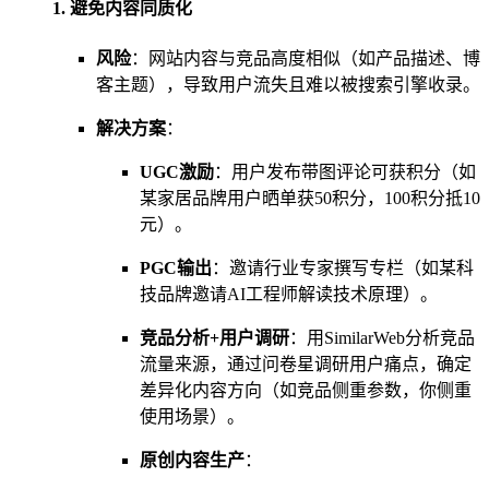
1. 避免内容同质化
风险
：网站内容与竞品高度相似（如产品描述、博
客主题），导致用户流失且难以被搜索引擎收录。
解决方案
：
UGC激励
：用户发布带图评论可获积分（如
某家居品牌用户晒单获50积分，100积分抵10
元）。
PGC输出
：邀请行业专家撰写专栏（如某科
技品牌邀请AI工程师解读技术原理）。
竞品分析+用户调研
：用SimilarWeb分析竞品
流量来源，通过问卷星调研用户痛点，确定
差异化内容方向（如竞品侧重参数，你侧重
使用场景）。
原创内容生产
：