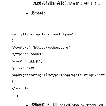
（如发布行业研究报告被其他网站引用）。
技术优化
：
<scripttype="application/ld+json">
{
"@context":"https://schema.org",
"@type":"Product",
"name":"无线耳机",
"price":"299",
"aggregateRating":{"@type":"AggregateRating","rati
}
</script>
移动端适配：用Google的Mobile-Friendly Test