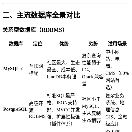
二、主流数据库全景对比
关系型数据库（RDBMS）
数据库
定位
优势
劣势
适用场景
中小网
复杂查询
站、电
社区最大、生态
性能弱于
互联网
商、
MySQL
⭐
最全、成本低、
PG、
标配
CMS（80%
InnoDB事务强
Oracle兼容
网站首
差
选）
标准SQL最严
复杂业务
社区小于
格、JSON支持
系统、地
高级开
MySQL、
PostgreSQL
好、MVCC并发
理信息
源
主从复制
RDBMS
强、扩展性极强
GIS、金融
生态稍弱
（插件体系）
级应用