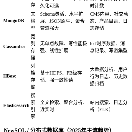
存
久化可选
时计数
文
Schema灵活、水平扩
CMS内容、社交动
MongoDB
档
展、JSON原生、聚合
态、产品目录、日
型
管道强大
志存储
宽
列
无单点故障、写性能极
IoT时序数据、消
Cassandra
存
强、线性扩展
息记录、写密集型
储
列
大数据分析、用户
族
基于HDFS、PB级存
HBase
行为日志、历史数
存
储、强一致性读
据归档
储
搜
索
全文检索、聚合分析、
站内搜索、日志分
Elasticsearch
引
近实时
析（ELK）
擎
NewSQL / 分布式数据库（2025年主流趋势）