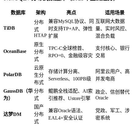
数据库
架构
亮点
适用场景
兼容MySQL协议、同
互联网大数据
分布
TiDB
时支持TP+AP、弹性
量、实时风控、
式
HTAP
扩展
混合负载
原生
TPC-C全球榜首、
支付核心、银行
OceanBase
分布
RPO=0、金融级容灾
交易
式
云原
存储计算分离、
阿里云用户、高
PolarDB
生分
Serverless、100PB级
并发电商
布式
GaussDB（华
分布
鲲鹏全栈适配、AI索
政企、信创替代
Oracle
为）
式
引推荐、Ustore引擎
国产
兼容Oracle语法、
党政、军工、涉
达梦DM
分布
EAL4+安全认证
密系统
式