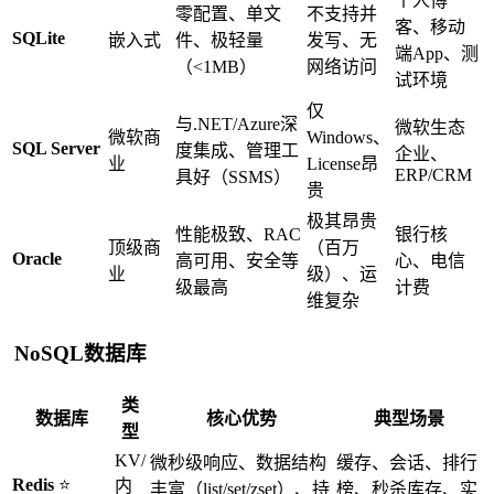
个人博
零配置、单文
不支持并
客、移动
SQLite
嵌入式
件、极轻量
发写、无
端App、测
（<1MB）
网络访问
试环境
仅
与.NET/Azure深
微软生态
微软商
Windows、
SQL Server
度集成、管理工
企业、
业
License昂
ERP/CRM
具好（SSMS）
贵
极其昂贵
性能极致、RAC
银行核
顶级商
（百万
Oracle
高可用、安全等
心、电信
业
级）、运
级最高
计费
维复杂
NoSQL数据库
类
数据库
核心优势
典型场景
型
KV/
微秒级响应、数据结构
缓存、会话、排行
Redis
⭐
内
丰富（list/set/zset）、持
榜、秒杀库存、实