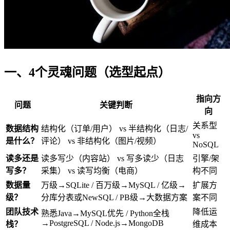
一、4个灵魂问题（选型起点）
指向方
问题
关键判断
向
关系型
数据结构
结构化（订单/用户） vs 半结构化（日志/
vs
是什么？
评论） vs 非结构化（图片/视频）
NoSQL
读多还是
读多写少（内容站） vs 写多读少（日志
引擎/架
写多？
采集） vs 读写均衡（电商）
构不同
数据量
万级→SQLite / 百万级→MySQL / 亿级→
扩展方
级？
分库分表或NewSQL / PB级→大数据方案
案不同
团队技术
降低运
熟悉Java→MySQL优先 / Python全栈
→PostgreSQL / Node.js→MongoDB
栈？
维成本