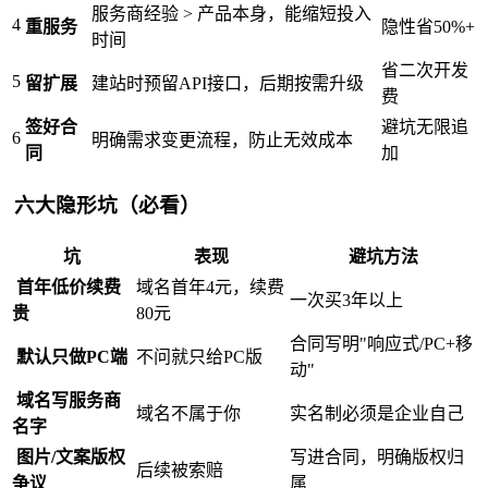
服务商经验 > 产品本身，能缩短投入
4
重服务
隐性省50%+
时间
省二次开发
5
留扩展
建站时预留API接口，后期按需升级
费
签好合
避坑无限追
6
明确需求变更流程，防止无效成本
同
加
六大隐形坑（必看）
坑
表现
避坑方法
首年低价续费
域名首年4元，续费
一次买3年以上
贵
80元
合同写明"响应式/PC+移
默认只做PC端
不问就只给PC版
动"
域名写服务商
域名不属于你
实名制必须是企业自己
名字
图片/文案版权
写进合同，明确版权归
后续被索赔
争议
属