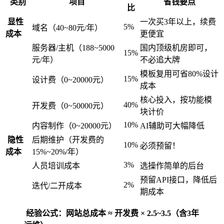
类别
项目
省钱要点
比
显性
一次买3年以上，续费
5%
域名（40~80元/年）
成本
更便宜
服务器/主机（188~5000
国内顶级机房即可，
15%
元/年）
不必追大牌
模板复用可省80%设计
15%
设计费（0~20000元）
成本
核心投入，按功能模
40%
开发费（0~50000元）
块计价
10%
内容制作（0~20000元）
AI辅助可大幅降低
隐性
后期维护（开发费的
10%
必须预留！
成本
15%~20%/年）
3%
人员培训成本
选操作简单的后台
预留API接口，降低后
2%
迭代/二开成本
期成本
经验公式：网站总成本 ≈ 开发费 × 2.5~3.5（含3年