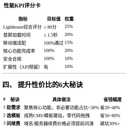
性能KPI评分卡
指标
目标值
权重
25%
Lighthouse综合评分
≥ 80分
20%
首屏加载时间
≤ 1.5秒
15%
移动端适配
100%通过
100%
20%
核心功能完成率
100%
10%
安全合规
10%
扩展性（API预留）
有
四、 提升性价比的6大秘诀
#
秘诀
具体做法
省钱幅度
1
砍需求
聚焦核心功能，非必要功能占比<30%
省20~40%
2
选模板
成熟CMS/模板建站，零代码拖拽
省50~80%
3
问续费
域名/服务器续费价格必须提前问清
避坑30%+