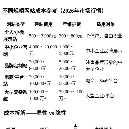
不同规模网站成本参考（2026年市场行情）
网站类型
建站费用
年维护费
适用对象
个人/小微
500 ~ 3,000元
300 ~ 800元
个体户、自由职业
展示站
4,000 ~ 20,000
1,000 ~
中小企业官
中小企业品牌展示
元
5,000元
网
20,000 ~
5,000 ~
注重品牌形象的中
品牌定制站
80,000元
20,000元
大型企业
20,000 ~
10,000 ~
电商/平台
电商、SaaS平台
100,000+元
50,000元
站
100,000 ~
30,000 ~ 100
大型复杂系
大型企业/平台
1,000万+
万+
统
成本拆解——显性 vs 隐性
占