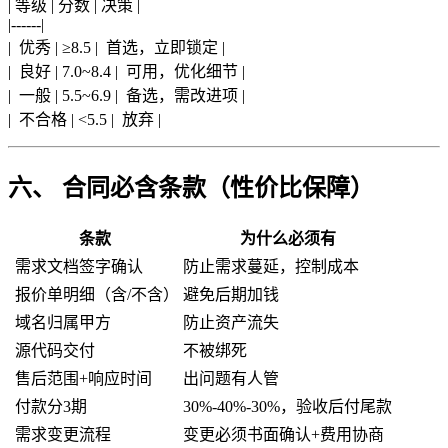
| 等级 | 分数 | 决策 |
|------|
| 优秀 | ≥8.5 | 首选，立即锁定 |
| 良好 | 7.0~8.4 | 可用，优化细节 |
| 一般 | 5.5~6.9 | 备选，需改进项 |
| 不合格 | <5.5 | 放弃 |
六、 合同必含条款（性价比保障）
条款
为什么必须有
需求文档签字确认
防止需求蔓延，控制成本
报价单明细（含/不含）
避免后期加钱
域名归属甲方
防止资产流失
源代码交付
不被绑死
售后范围+响应时间
出问题有人管
付款分3期
30%-40%-30%，验收后付尾款
需求变更流程
变更必须书面确认+费用协商