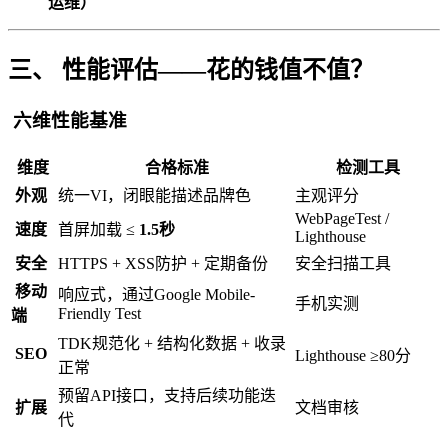
运维）
三、 性能评估——花的钱值不值？
六维性能基准
维度
合格标准
检测工具
外观
统一VI，闭眼能描述品牌色
主观评分
WebPageTest /
速度
首屏加载 ≤
1.5秒
Lighthouse
安全
HTTPS + XSS防护 + 定期备份
安全扫描工具
移动
响应式，通过Google Mobile-
手机实测
Friendly Test
端
TDK规范化 + 结构化数据 + 收录
SEO
Lighthouse ≥80分
正常
预留API接口，支持后续功能迭
扩展
文档审核
代