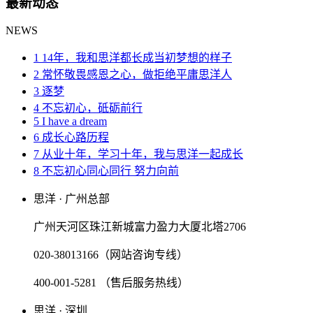
最新动态
NEWS
1 14年，我和思洋都长成当初梦想的样子
2 常怀敬畏感恩之心，做拒绝平庸思洋人
3 逐梦
4 不忘初心，砥砺前行
5 I have a dream
6 成长心路历程
7 从业十年，学习十年，我与思洋一起成长
8 不忘初心同心同行 努力向前
思洋 · 广州总部
广州天河区珠江新城富力盈力大厦北塔2706
020-38013166（网站咨询专线）
400-001-5281 （售后服务热线）
思洋 · 深圳