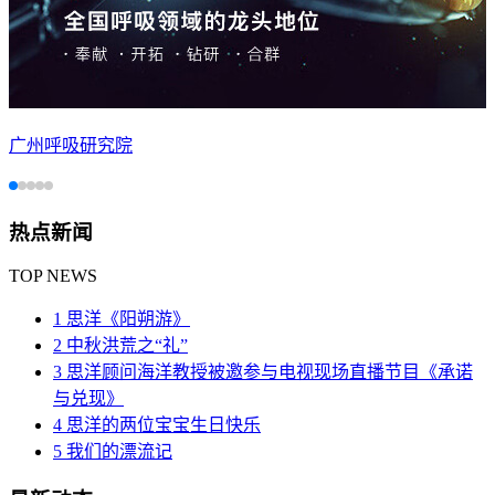
广州呼吸研究院
热点新闻
TOP NEWS
1 思洋《阳朔游》
2 中秋洪荒之“礼”
3 思洋顾问海洋教授被邀参与电视现场直播节目《承诺
与兑现》
4 思洋的两位宝宝生日快乐
5 我们的漂流记