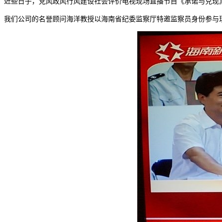
近些日子，党风政风行风建设社会评价电视现场直播节目《承诺与兑现
我们公司的名誉顾问海洋教授以海南省纪委监察厅特邀监察员身份参与