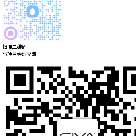
扫描二维码
与项目经理交流