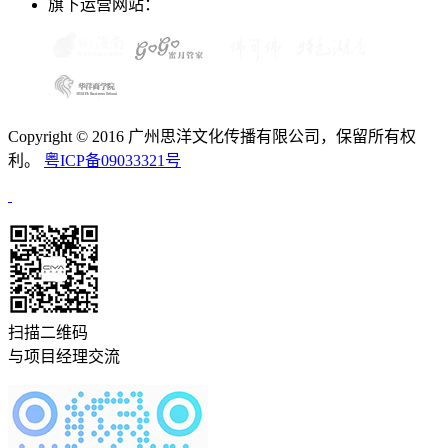
旗下运营网站：
Copyright © 2016 广州思洋文化传播有限公司，保留所有权
利。
粤ICP备09033321号
扫描二维码
与项目经理交流