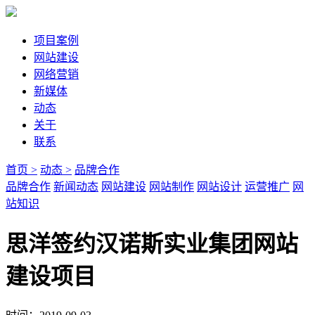
项目案例
网站建设
网络营销
新媒体
动态
关于
联系
首页 >
动态 >
品牌合作
品牌合作
新闻动态
网站建设
网站制作
网站设计
运营推广
网
站知识
思洋签约汉诺斯实业集团网站
建设项目