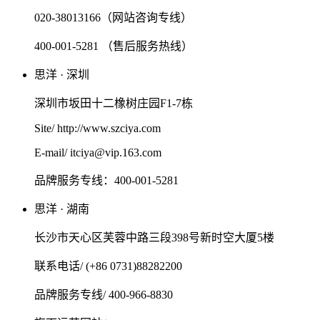
020-38013166（网站咨询专线）
400-001-5281 （售后服务热线）
思洋 · 深圳
深圳市坂田十二橡树庄园F1-7栋
Site/ http://www.szciya.com
E-mail/ itciya@vip.163.com
品牌服务专线：400-001-5281
思洋 · 湖南
长沙市天心区芙蓉中路三段398号新时空大厦5楼
联系电话/ (+86 0731)88282200
品牌服务专线/ 400-966-8830