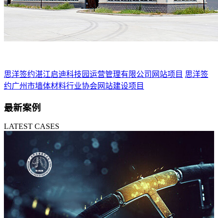
思洋签约湛江启迪科技园运营管理有限公司网站项目
思洋签
约广州市墙体材料行业协会网站建设项目
最新案例
LATEST CASES