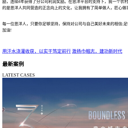
励，连续
年获得了分公司利润奖励。在思洋平台的支持下，我一个农
6
的是思洋人共同营造的正念向上的文化，让我拥有了简单做人，匠心做
每一位思洋人，只要你足够坚持，保持对公司与自己美好未来的相信
足
;
加油
!
用汗水浇灌收获，以实干笃定前行
激扬巾帼志，建功新时代
最新案例
LATEST CASES