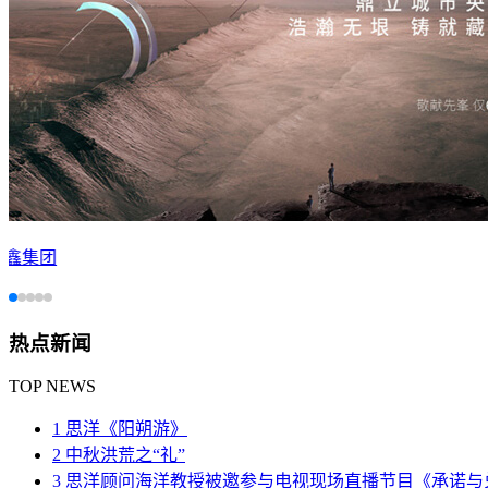
广州呼吸研究院
热点新闻
TOP NEWS
1 思洋《阳朔游》
2 中秋洪荒之“礼”
3 思洋顾问海洋教授被邀参与电视现场直播节目《承诺与