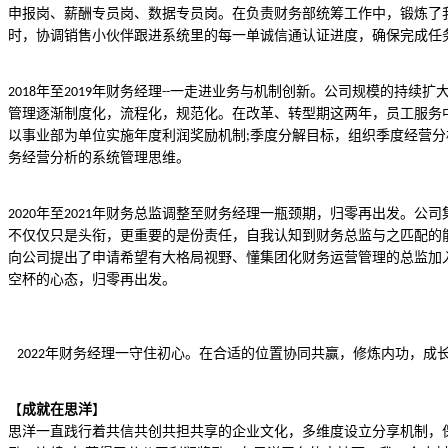
申报岗、薪酬专员岗、数据专员岗。在负责财务部统筹工作中，锻炼了
时，协调销售小伙伴跟进系统里的每一单诚信通认证进度，确保完成任
年至
年财务经理
一走
进业务与机制创新。公司规模的持续扩
2018
2019
--
管理逐渐制度化，流程化，规范化。在改革、转型期这两年，员工服务
以事业部为单位实施年度利润奖励机制
季度分解目标，组织季度经营分
;
务经营分析的系统管理思维。
年至
年财务总监调整至财务经理一瓶颈期，
归零再出发。公司
2020
2021
不仅仅只是头衔，更重要的是份责任，自
我认知到财务总监与之匹配的
向公司提出了申请希望有大格局视野、懂集团化财务运营管理的总监加
空杯的心态，归零再出发。
年财务经理一守住初心。在合适的位置协同共赢，修炼内功，成
2022
【
成就在思洋
】
思洋一直践行着共信共创共担共享的企业文化，多维度设立分享机制，