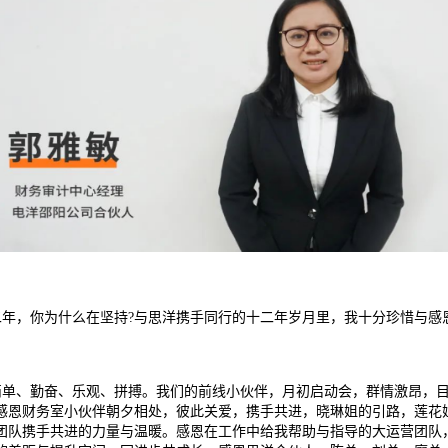
二年，你为什么在坚持?与思洋携手同行的十二年岁月里，我十分珍惜与感
单、勤奋、乐观、拼搏。我们的前线小伙伴，月初启动会，群情激昂，目
感恩财务室小伙伴朝夕相处，彼此关爱，携手共进，晓琳姐的引路，莲花
团队携手共进的力量与温暖。感恩在工作中给我帮助与指导的大运营团队