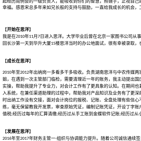
起经历周例会的一级负责人，能吸收到你们的智慧，照镜子，正视自己
幸福。感恩宋总多年来如兄长般的支持与鼓励，一直给我成长的机会，
【
开始在思洋
】
我是在
2
年
月
日进入思洋。大学毕业后曾在北京一家图书公司从
010
11
7
回长沙第一天到华升大厦
楼思洋当时的办公地面试，很有幸
被录取，
15
【
成长在思洋
】
年至
年出纳岗一多看多干多吸收。负责湖南思洋与中农传媒两
2010
2012
姐，在遇到一次主管部门临检，需要清理近一年的账务，我主动提出国
实操，帮助我提升了专业力，对会计工作有了更具象的认知。在期间也
入系统，在兼任渠道助理的过程中，帮助我对产品知识及业务有了更深
时出纳工作没有交接，面对会计岗位的报税、记账、全盘处理有些信心
练，毫无保留教我开发票，审查原始凭证，编制记账凭证，开设丁字账
值税
经历过每年的汇算清缴
经历过从手工账到金蝶软件记账
经历过从
;
;
;
【
发展在思洋
】
年至
年财务主管一
组织与协调能力提升。随着公司诚信通续签
2016
2017
-