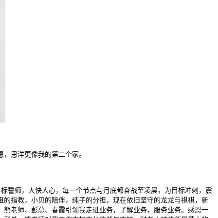
恩，思洋更像我的第二个家。
标誓师，大快人心，每一个节点与月底都奋战至凌晨，为目标冲刺，震
姐的指教，小贝的陪伴，纯子的分担，现在依旧坚守的龙龙与祺祺，新
，熊老师、彭总、春霞引领我走进业务，了解业务，服务业务。感恩一