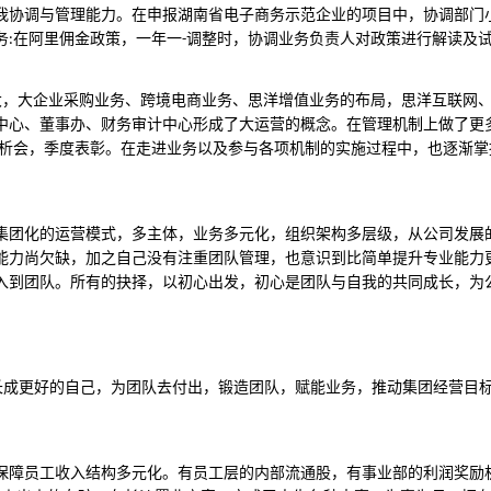
我协调与管理能力。在申报湖南省电子商务示范企业的项目中，协调部门
务
在阿里佣金政策，一年一
调整时，协调业务负责人对政策进行解读及
:
-
大，大企业采购业务、跨境电商业务、思洋增值业务的布局，思洋互联网
中心、董事办、财务审计中心形成了大运营的概念。在管理机制上做了更
析会，季度表彰。在走进业务以及参与各项机制的实施过程中，也逐渐掌
集团化的运营模式，多主体，业务多元化，组织架构多层级，从公司发展
能力尚欠缺，加之自己没有注重团队管理，也意识到比简单提升专业能力
入到团队。所有的抉择，以初心出发，初心是团队与自我的共同成长，为
长成更好的自己，为团队去付出，锻造团队，赋能业务，推动集团经营目
保障员工收入结构多元化。有员工层的内部流通股，有事业部的利润奖励