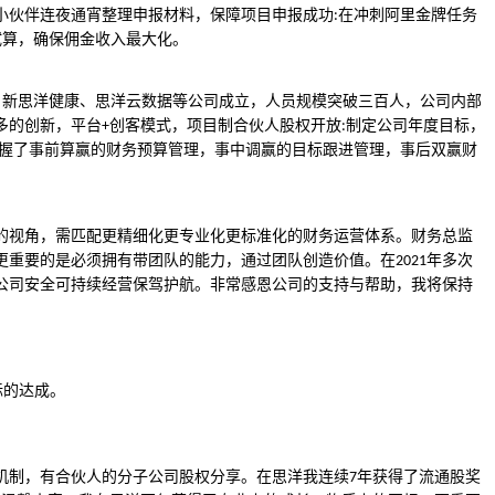
小伙伴连夜通宵整理申报材料，保障项目申报成功
在冲刺阿里金牌任务
:
试算，确保佣金收入最大化。
、新思洋健康、思洋云数据等公司成立，人员规模突破三百人，公司内部
多的创新，平台
创客模式，项目制合伙人股权开放
制定公司年度目标，
+
:
握了事前算赢的财务预算管理，事中调赢的目标跟进管理，事后双赢财
的视角，需匹配更精细化更专业化更标准化的财务运营体系。财务总
监
更重要的是必须拥有带团队的能力，通过团队创造价值。在
年
多次
2021
公司安全可持续经营保驾护航。非常感恩公司的支持与帮助，我将保持
标的达成。
机制，有合伙人的分子公司股权分享。在思洋我连续
年获得了流通股奖
7