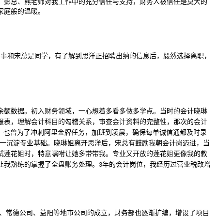
、彭总、熊老师对我工作中的充分信任与支持，财务人被信任是莫大的
家庭般的温暖。
同事和宋总是同学，有了解到思洋正招聘出纳的信息后，毅然选择离职，
余额数据。初入财务领域，一心想着多看多做多学点。当时的会计晓琳
报表，理解会计科目的勾稽关系，审查会计资料的完整性，那次的会计
，也曾为了冲刺阿里金牌任务，加班到凌晨，确保每单诚信通都及时录
一沉淀专业基础。晓琳姐离开思洋后，宋总有鼓励我朝会计岗迈进，当
试莲花姐时，特意嘱咐让她多带带我。专业又开放的莲花姐更像我的教
让我熟练的掌握了全盘账务处理。
年的会计岗位，我经历过营业税改增
3
、常德公司、益阳等地市公司的成立，财务部也逐渐扩编，增设了项目