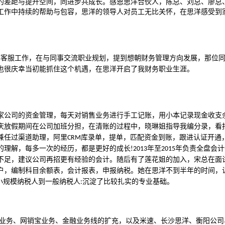
的差距与提升空间，同进步共成长。感恩思洋合伙人，陈总、刘总、廖总
工作中持续的帮助与包容，思洋的领导人对员工无比关怀，在思洋感受到
事客服工作，在与同事交流职业规划，提到想朝财务管理方向发展，那位
也很庆幸当初能抓住这个机遇，在思洋开启了我财务职业生涯。
家公司的资金管理，每天对销售业务进行手工记账，用小本记录现金收支
庆放假期间在公司加班分担，在清账的过程中，晓琳姐指导我编分录，看
兼任过渠道助理，阿里
库录单，提单，匹配资金到账，跟进认证开通
CRM
的理解，每多一次的经历，都是更好的成长
年至
年负责全盘会计
!2013
2015
不足，建议公司再招更有经验的会计。随后有了莲花姐的加入，宋总在面
户，编制科目余额表，会计报表，申报纳税。她在思洋不到半年的时间，
小规模纳税人到一般纳税人
沉淀了比较扎实的专业基础。
:
业务、网销宝业务、金融业务线的扩充，以及米速、长沙思洋、衡阳公司