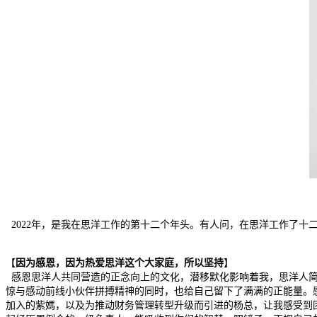
2022年，是我在思洋工作的第十二个年头。有人问，在思洋工作了十
【
因为感恩，因为热爱思洋这个大家庭，所以坚持
】
感恩思洋人共同营造的正念向上的文化，潜移默化影响着我，思洋人简
惊与感动前线小伙伴拼搏精神的同时，也给自己留下了满满的正能量。
加入的紫媽，以及为推动财务管理转型升级而引进的杨总，让我感受到