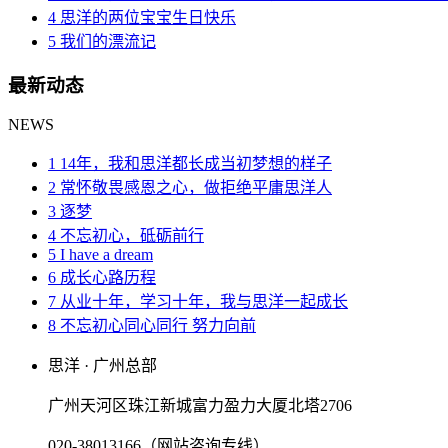
4 思洋的两位宝宝生日快乐
5 我们的漂流记
最新动态
NEWS
1 14年，我和思洋都长成当初梦想的样子
2 常怀敬畏感恩之心，做拒绝平庸思洋人
3 逐梦
4 不忘初心，砥砺前行
5 I have a dream
6 成长心路历程
7 从业十年，学习十年，我与思洋一起成长
8 不忘初心同心同行 努力向前
思洋 · 广州总部
广州天河区珠江新城富力盈力大厦北塔2706
020-38013166（网站咨询专线）